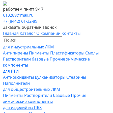
работаем пн-пт 9-17
613289@mail.ru
+7 (8442) 61-32-89
Заказать обратный звонок
Главная
Каталог
О компании
Контакты
для индустриальных ЛКМ
Антипирены
Пигменты
Пластификаторы
Смолы
Растворители базовые
Прочие химические
компоненты
для РТИ
Антиоксиданты
Вулканизаторы
Стеарины
Наполнители
для общестроительных ЛКМ
Пигменты
Растворители базовые
Прочие
химические компоненты
для изделий из ПВХ