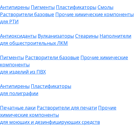
Антипирены
Пигменты
Пластификаторы
Смолы
Растворители базовые
Прочие химические компоненты
для РТИ
Антиоксиданты
Вулканизаторы
Стеарины
Наполнители
для общестроительных ЛКМ
Пигменты
Растворители базовые
Прочие химические
компоненты
для изделий из ПВХ
Антипирены
Пластификаторы
для полиграфии
Печатные лаки
Растворители для печати
Прочие
химические компоненты
для моющих и дезинфицирующих средств