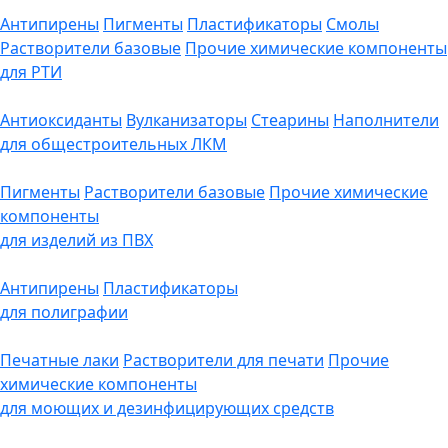
Антипирены
Пигменты
Пластификаторы
Смолы
Растворители базовые
Прочие химические компоненты
для РТИ
Антиоксиданты
Вулканизаторы
Стеарины
Наполнители
для общестроительных ЛКМ
Пигменты
Растворители базовые
Прочие химические
компоненты
для изделий из ПВХ
Антипирены
Пластификаторы
для полиграфии
Печатные лаки
Растворители для печати
Прочие
химические компоненты
для моющих и дезинфицирующих средств