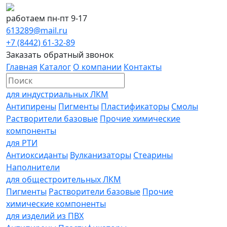
работаем пн-пт 9-17
613289@mail.ru
+7 (8442) 61-32-89
Заказать обратный звонок
Главная
Каталог
О компании
Контакты
для индустриальных ЛКМ
Антипирены
Пигменты
Пластификаторы
Смолы
Растворители базовые
Прочие химические
компоненты
для РТИ
Антиоксиданты
Вулканизаторы
Стеарины
Наполнители
для общестроительных ЛКМ
Пигменты
Растворители базовые
Прочие
химические компоненты
для изделий из ПВХ