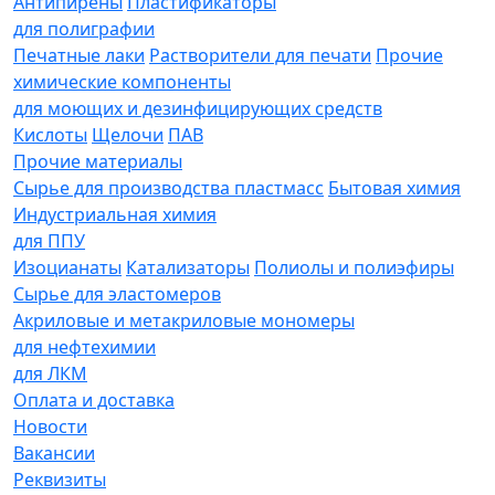
Антипирены
Пластификаторы
для полиграфии
Печатные лаки
Растворители для печати
Прочие
химические компоненты
для моющих и дезинфицирующих средств
Кислоты
Щелочи
ПАВ
Прочие материалы
Сырье для производства пластмасс
Бытовая химия
Индустриальная химия
для ППУ
Изоцианаты
Катализаторы
Полиолы и полиэфиры
Сырье для эластомеров
Акриловые и метакриловые мономеры
для нефтехимии
для ЛКМ
Оплата и доставка
Новости
Вакансии
Реквизиты